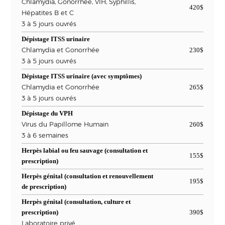
Chlamydia, Gonorrhée, VIH, Syphillis,
420$
Hépatites B et C
3 à 5 jours ouvrés
Dépistage ITSS urinaire
Chlamydia et Gonorrhée
230$
3 à 5 jours ouvrés
Dépistage ITSS urinaire (avec symptômes)
Chlamydia et Gonorrhée
265$
3 à 5 jours ouvrés
Dépistage du VPH
Virus du Papillome Humain
260$
3 à 6 semaines
Herpès labial ou feu sauvage (consultation et
155$
prescription)
Herpès génital (consultation et renouvellement
195$
de prescription)
Herpès génital (consultation, culture et
prescription)
390$
Laboratoire privé