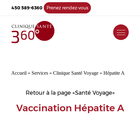
450 589-6360
Prenez rendez-vous
Accueil
»
Services
»
Clinique Santé Voyage
»
Hépatite A
Retour à la page «Santé Voyage»
Vaccination Hépatite A