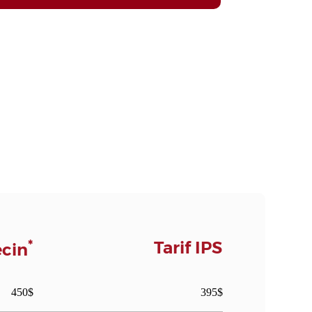
*
Tarif IPS
ecin
450$
395$