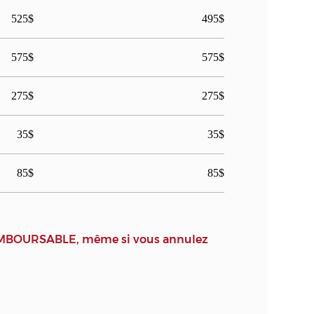
525$
495$
575$
575$
275$
275$
35$
35$
85$
85$
N REMBOURSABLE, même si vous annulez