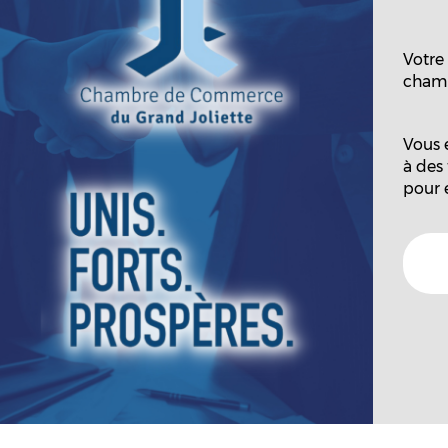
Votre
chamb
Vous 
à des
pour e