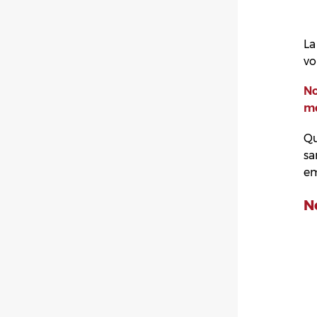
L
vo
No
mé
Qu
sa
em
No