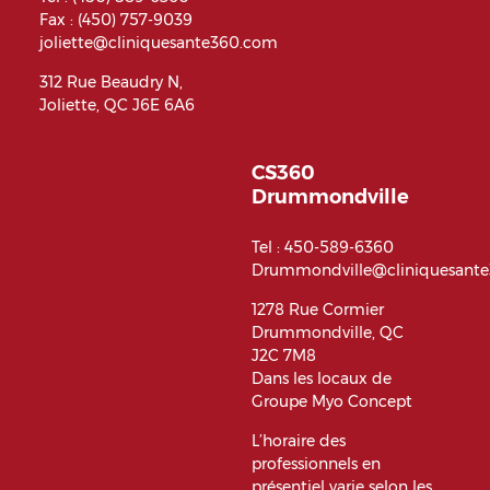
Fax : (450) 757-9039
joliette@cliniquesante360.com
312 Rue Beaudry N,
Joliette, QC J6E 6A6
CS360
Drummondville
Tel :
450-589-6360
Drummondville@cliniquesant
1278 Rue Cormier
Drummondville, QC
J2C 7M8
Dans les locaux de
Groupe Myo Concept
L’horaire des
professionnels en
présentiel varie selon les