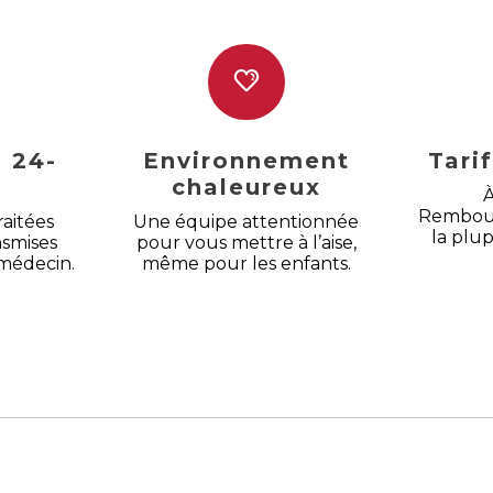
n 24-
Environnement
Tari
chaleureux
À
Rembour
raitées
Une équipe attentionnée
la plu
nsmises
pour vous mettre à l’aise,
 médecin.
même pour les enfants.