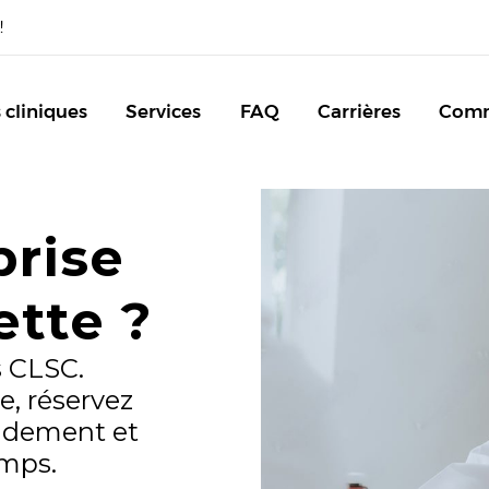
!
 cliniques
Services
FAQ
Carrières
Com
prise
ette ?
s CLSC.
te,
réservez
idement et
emps.